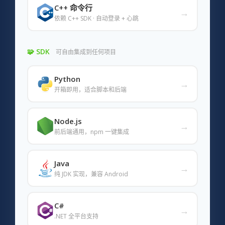
C++ 命令行
→
依赖 C++ SDK · 自动登录 + 心跳
🧩 SDK
可自由集成到任何项目
Python
→
开箱即用，适合脚本和后端
Node.js
→
前后端通用，npm 一键集成
Java
→
纯 JDK 实现，兼容 Android
C#
→
.NET 全平台支持